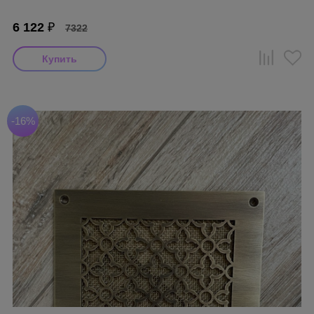
6 122
₽
7322
-16%