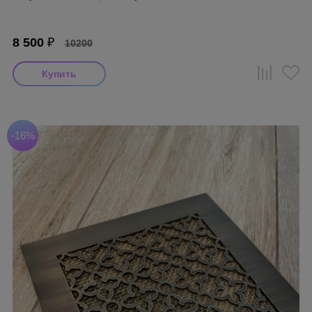
8 500
₽
10200
-16%