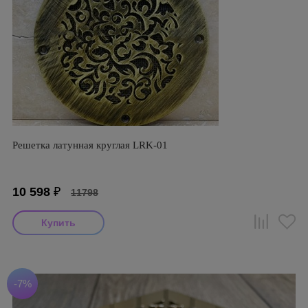
Решетка латунная круглая LRK-01
10 598
₽
11798
-7%