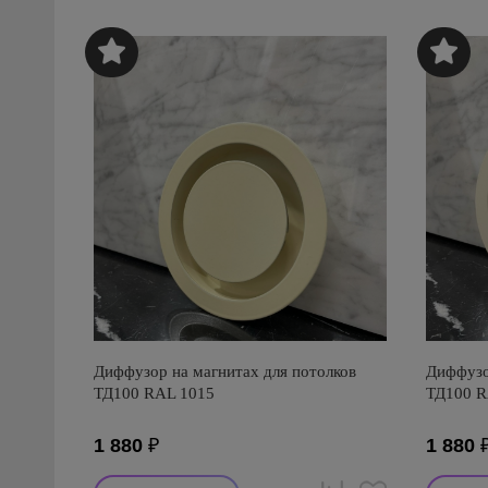
Диффузор на магнитах для потолков
Диффузо
ТД100 RAL 1015
ТД100 R
1 880
₽
1 880