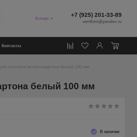
+7 (925) 201-33-89
Кстово
ventfom@yandex.ru
0
Контакты
ля потолков из гипсокартона белый 100 мм
артона белый 100 мм
В наличии