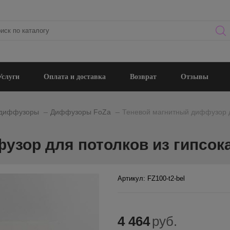
Услуги
Оплата и доставка
Возврат
Отзывы
_
_
 диффузоры
Диффузоры FoZa
Теневой магнитный диффузор д
узор для потолков из гипсок
Артикул: FZ100-t2-bel
4 464
руб.