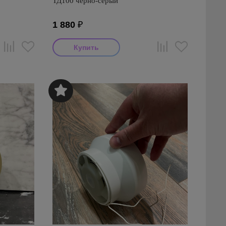
ТД100 черно-серый
1 880
₽