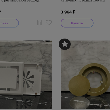
 с регулировкой расхода
натяжных потолков 100 мм
₽
3 964
₽