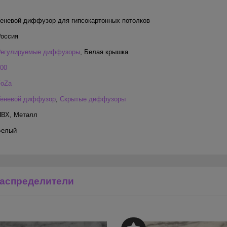
еневой диффузор для гипсокартонных потолков
Россия
Регулируемые диффузоры
,
Белая крышка
00
FoZa
Теневой диффузор
,
Скрытые диффузоры
ПВХ
,
Металл
Белый
аспределители