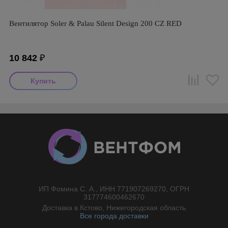
Вентилятор Soler & Palau Silent Design 200 CZ RED
10 842
₽
ИП Фомина С. А., ИНН 771907269270, ОГРН
//}
317774600462670
Доставка в Кстово, Нижегородская область
Все города доставки