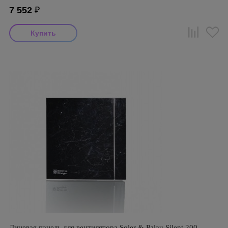
7 552
₽
Лицевая панель для вентилятора Soler & Palau Silent 200