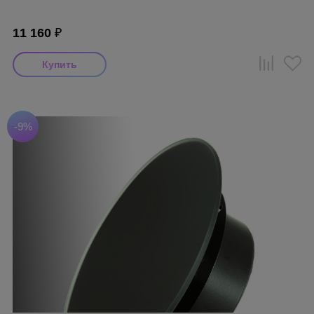
11 160
₽
-9%