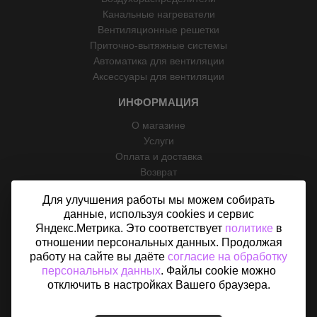
Канальные нагреватели
Вентиляционные решетки
Приточно-вытяжные системы
Автоматика для вентиляции
Аксессуары для вентиляции
ИНФОРМАЦИЯ
О магазине
Услуги
Оплата и доставка
Возврат
Отзывы
Для улучшения работы мы можем собирать
Контакты
данные, используя cookies и сервис
Политика конфиденциальности
Яндекс.Метрика. Это соответствует
политике
в
Согласие на обработку персональных данных
отношении персональных данных. Продолжая
Карта сайта
работу на сайте вы даёте
согласие на обработку
персональных данных
. Файлы cookie можно
отключить в настройках Вашего браузера.