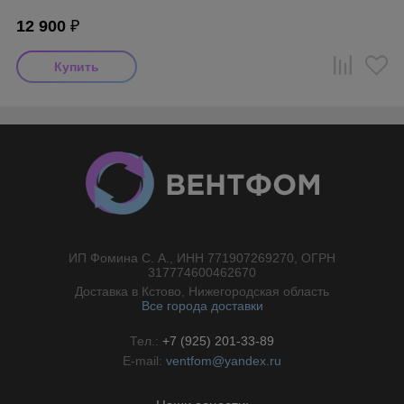
12 900
₽
ИП Фомина С. А., ИНН 771907269270, ОГРН
//}
317774600462670
Доставка в Кстово, Нижегородская область
Все города доставки
Тел.:
+7 (925) 201-33-89
E-mail:
ventfom@yandex.ru