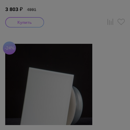
3 803
₽
4991
-24%