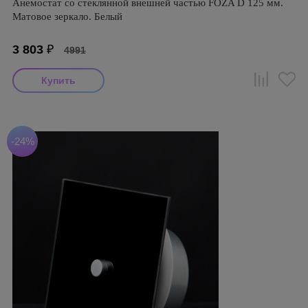
Анемостат со стеклянной внешней частью FOZA D 125 мм.
Матовое зеркало. Белый
3 803
₽
4991
-24%