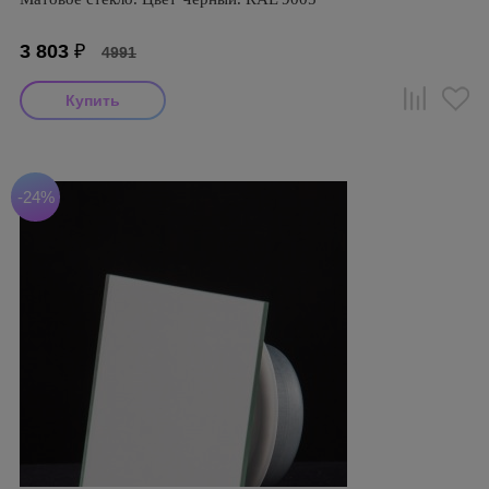
3 803
₽
4991
-24%