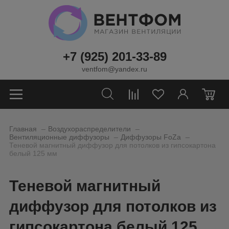
+7 (925) 201-33-89
ventfom@yandex.ru
0
_
_
Главная
Воздухораспределители
_
_
Вентиляционные диффузоры
Диффузоры FoZa
Теневой магнитный диффузор для потолков из гипсокартона
белый 125 мм
Теневой магнитный
диффузор для потолков из
гипсокартона белый 125