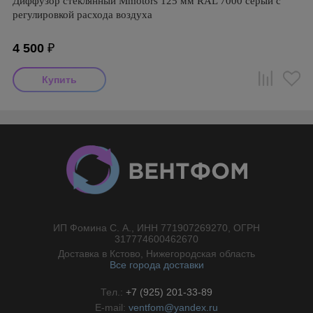
Диффузор стеклянный Mmotors 125 мм RAL 7000 серый с
регулировкой расхода воздуха
4 500
₽
ИП Фомина С. А., ИНН 771907269270, ОГРН
//}
317774600462670
Доставка в Кстово, Нижегородская область
Все города доставки
Тел.:
+7 (925) 201-33-89
E-mail:
ventfom@yandex.ru