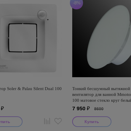
-8%
ор Soler & Palau Silent Dual 100
Тонкий бесшумный вытяжной
вентилятор для ванной Mmot
100 матовое стекло круг белы
₽
7 950
₽
8600