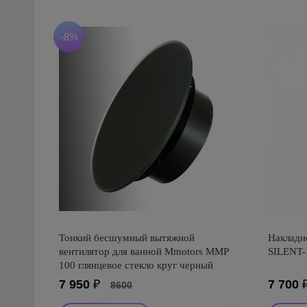
-8%
Тонкий бесшумный вытяжной
Накладно
вентилятор для ванной Mmotors ММР
SILENT
100 глянцевое стекло круг черный
7 950
₽
7 700
8600