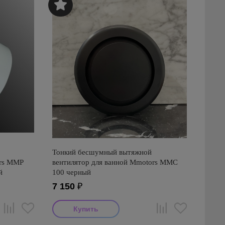
Тонкий бесшумный вытяжной
ors ММР
вентилятор для ванной Mmotors ММC
й
100 черный
7 150
₽