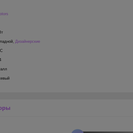
tors
Вт
ладной
,
Дизайнерские
°С
4
талл
жевый
оры