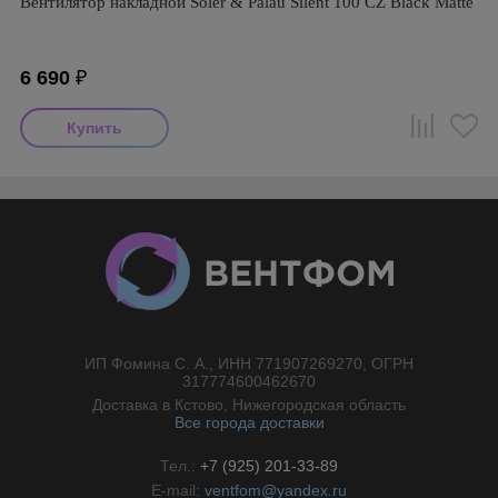
Вентилятор накладной Soler & Palau Silent 100 CZ Black Matte
6 690
₽
ИП Фомина С. А., ИНН 771907269270, ОГРН
//}
317774600462670
Доставка в Кстово, Нижегородская область
Все города доставки
Тел.:
+7 (925) 201-33-89
E-mail:
ventfom@yandex.ru