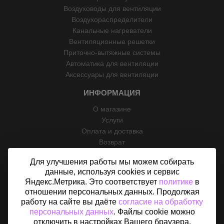
Воздуховоды для вентиляции
Воздухораспределители
Канальные нагреватели
Вентиляционные решетки
Приточно-вытяжные системы
Автоматика для вентиляции
Аксессуары для вентиляции
ИНФОРМАЦИЯ
О магазине
Услуги
Оплата и доставка
Возврат
Отзывы
Для улучшения работы мы можем собирать
Контакты
данные, используя cookies и сервис
Политика конфиденциальности
Яндекс.Метрика. Это соответствует
политике
в
Согласие на обработку персональных данных
отношении персональных данных. Продолжая
Карта сайта
работу на сайте вы даёте
согласие на обработку
персональных данных
. Файлы cookie можно
отключить в настройках Вашего браузера.