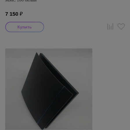
ММC 100 белый
7 150
₽