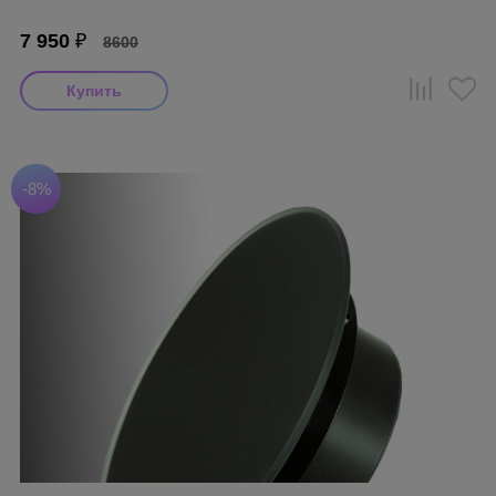
7 950
₽
8600
-8%