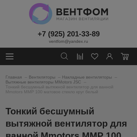
+7 (925) 201-33-89
ventfom@yandex.ru
0
_
_
_
Главная
Вентиляторы
Накладные вентиляторы
_
Вытяжные вентиляторы MMotors JSC
Тонкий бесшумный вытяжной вентилятор для ванной
Mmotors ММР 100 матовое стекло круг белый
Тонкий бесшумный
вытяжной вентилятор для
ванной Mmotors ММР 100