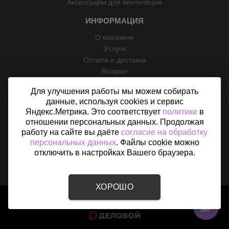
Аксессуары для вентиляции
ИНФОРМАЦИЯ
О магазине
Услуги
Оплата и доставка
Возврат
Отзывы
Для улучшения работы мы можем собирать
Контакты
данные, используя cookies и сервис
Политика конфиденциальности
Яндекс.Метрика. Это соответствует
политике
в
Согласие на обработку персональных данных
отношении персональных данных. Продолжая
Карта сайта
работу на сайте вы даёте
согласие на обработку
персональных данных
. Файлы cookie можно
отключить в настройках Вашего браузера.
ХОРОШО
2015 - 2026 © «Вентфом» - Интернет-магазин вентиляции в
Кстово