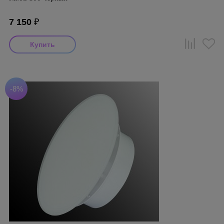
7 150
₽
-8%