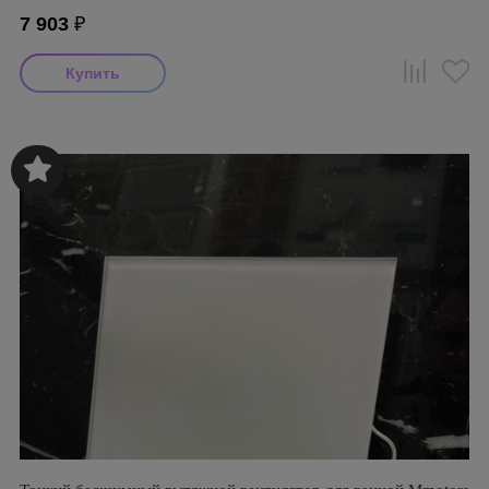
7 903
₽